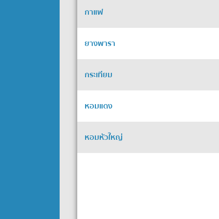
กาแฟ
ยางพารา
กระเทียม
หอมแดง
หอมหัวใหญ่