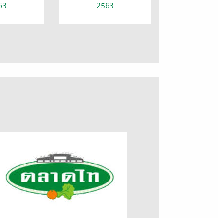
63
2563