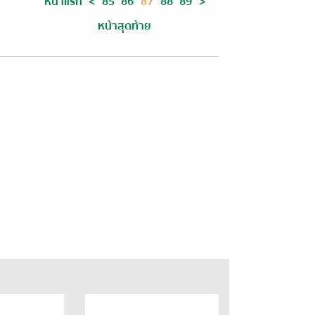
หน้าแรก
<
85
86
87
88
89
>
หน้าสุดท้าย